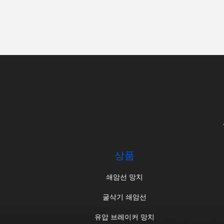
상품
쇄암선 망치
굴삭기 쇄암선
유압 브레이커 망치