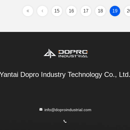
15
16
17
18
19
2
Yantai Dopro Industry Technology Co., Ltd
info@doproindustrial.com