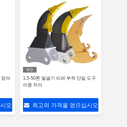
화면
한 암석
1.5-50톤 발굴기 리퍼 부착 단일 도구
이중 치아
십시오
최고의 가격을 얻으십시오