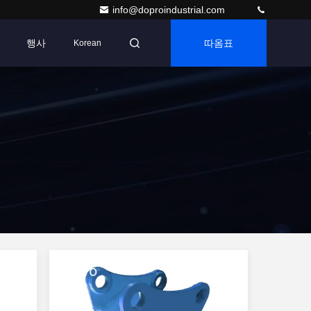
info@doproindustrial.com
행사
따옴표
Korean