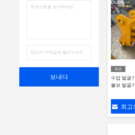
화면
보내다
수압 발굴기 
볼보 발굴기 
최고