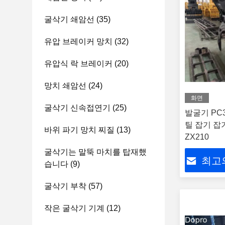
굴삭기 쇄암선
(35)
유압 브레이커 망치
(32)
유압식 락 브레이커
(20)
망치 쇄암선
(24)
화면
굴삭기 신속접연기
(25)
발굴기 PC
틸 잡기 잡
바위 파기 망치 찌질
(13)
ZX210
굴삭기는 말뚝 마치를 탑재했
최고
습니다
(9)
굴삭기 부착
(57)
작은 굴삭기 기계
(12)