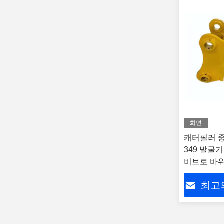
화면
캐터필러 중
349 발굴
비브로 바위
발굴기 리퍼
최고