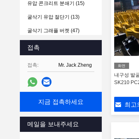
유압 콘크리트 분쇄기
(15)
굴삭기 유압 절단기
(13)
굴삭기 그래플 버켓
(47)
굴삭기 리퍼 부착
(16)
접촉
순수한 액체 폭발성 바위 망치
접촉:
Mr. Jack Zheng
(13)
화면
내구성 발굴
굴삭기는 진동 마치를 탑재했
SK210 PC
습니다
(3)
수력 플레이트 콤팩터
(14)
지금 접촉하세요
최고
굴삭기 벽개 장치 부분
(33)
메일을 보내주세요