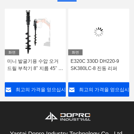
화면
화면
미니 발굴기용 수압 오거
E320C 330D DH220-9
드릴 부착기 8" 지름 45" 깊
SK380LC-8 진동 리퍼
이
시
최고의 가격을 얻으십시
최고의 가격을 얻으십시
오
오
Yantai Dopro Industry Technology Co., Ltd.