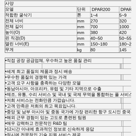
사양
모델
단위
DPAR200
DPAR4
적합한 굴삭기
톤
1~4
5~9
전체 너비
mm
270
320
전체 길이
mm
700
1000
높이(O)
mm
380
420
핀 직경(D)
mm
40~50
50~55
열린 너비(E)
mm
150~180
180~20
무게
kg
80
145
•직접 공장 공급업체, 우수하고 높은 품질 관리
•세계 최고 품질의 제품과 정시 배송
•우수한 품질의 경쟁력 있는 가격
•고객 요구 사항을 충족하는 다양한 모델
•동남아시아, 아프리카, 유럽 및 기타 지역으로 수출
•제조, 유통, 수리 서비스 및 국내 및 국제 무역을 통합하는 풀 서비스
•저희 서비스는 전화만큼 가깝습니다.
•고객 만족은 저희의 최고 목표입니다.
•중앙 및 남부 아시아 및 중동 국가에 가장 편리한 항구 도시인 중국의
•해외 근무 경험이 있는 고도로 훈련된 팀원
•매우 강력하고 전문적인 R&D 팀
•12시간 이내에 효과적인 정보로 신속하게 응답
•적시에 전문적인 기술 지원 서비스 제공