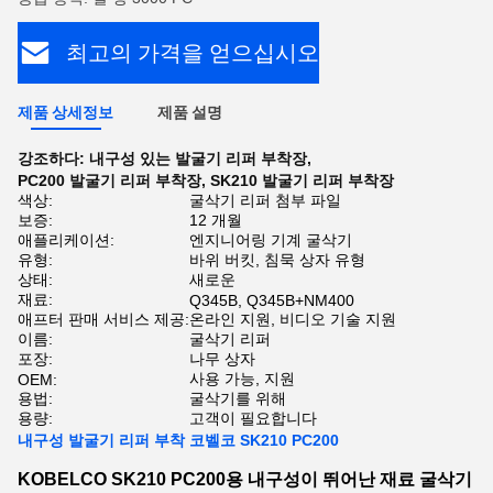
최고의 가격을 얻으십시오
제품 상세정보
제품 설명
강조하다:
내구성 있는 발굴기 리퍼 부착장
,
PC200 발굴기 리퍼 부착장
,
SK210 발굴기 리퍼 부착장
색상:
굴삭기 리퍼 첨부 파일
보증:
12 개월
애플리케이션:
엔지니어링 기계 굴삭기
유형:
바위 버킷, 침묵 상자 유형
상태:
새로운
재료:
Q345B, Q345B+NM400
애프터 판매 서비스 제공:
온라인 지원, 비디오 기술 지원
이름:
굴삭기 리퍼
포장:
나무 상자
사용 가능, 지원
OEM:
용법:
굴삭기를 위해
용량:
고객이 필요합니다
내구성 발굴기 리퍼 부착 코벨코 SK210 PC200
KOBELCO SK210 PC200용 내구성이 뛰어난 재료 굴삭기