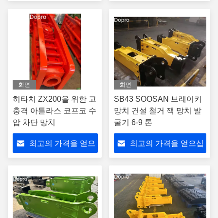
십시오
시오
화면
화면
히타치 ZX200을 위한 고
SB43 SOOSAN 브레이커
충격 아틀라스 코프코 수
망치 건설 철거 잭 망치 발
압 차단 망치
굴기 6-9 톤
최고의 가격을 얻으
최고의 가격을 얻으십
십시오
시오