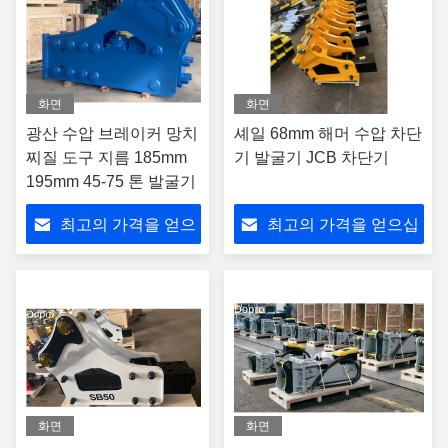
화면
화면
광산 수압 브레이커 망치
셰일 68mm 해머 수압 차단
찌질 도구 지름 185mm
기 발굴기 JCB 차단기
195mm 45-75 톤 발굴기
최고의 가격을 얻으
최고의 가격을 얻으십
십시오
시오
화면
화면