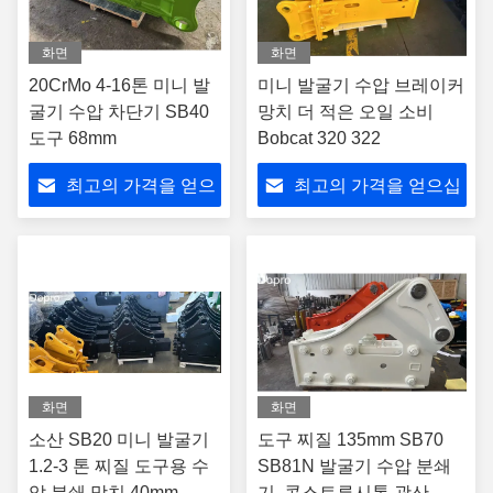
화면
화면
20CrMo 4-16톤 미니 발
미니 발굴기 수압 브레이커
굴기 수압 차단기 SB40
망치 더 적은 오일 소비
도구 68mm
Bobcat 320 322
최고의 가격을 얻으
최고의 가격을 얻으십
십시오
시오
화면
화면
소산 SB20 미니 발굴기
도구 찌질 135mm SB70
1.2-3 톤 찌질 도구용 수
SB81N 발굴기 수압 분쇄
압 분쇄 망치 40mm
기, 콘스트루시톤 광산 광