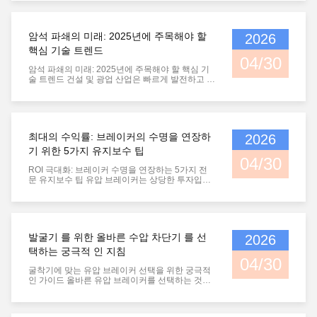
암석 파쇄의 미래: 2025년에 주목해야 할
2026
핵심 기술 트렌드
04/30
암석 파쇄의 미래: 2025년에 주목해야 할 핵심 기
술 트렌드 건설 및 광업 산업은 빠르게 발전하고 있
습니다. 환경 규제가 강화되고 인건비가 상승함에
따라 유압 브레이커 기술은 자동화 및 지속 가능성
으로 전환되고 있습니다. 1. "스마트" 브레이커의
부상 최신 해머에는 스트로크 수, 작동 온도 및 서
비스 간격을 추적하는 IoT 센서가 장착되고 있습니
최대의 수익률: 브레이커의 수명을 연장하
2026
다. 이를 통해 플릿 관리자는 사후 대응 유지보수에
서 예측 유지보수로 전환할 수 있습니다. 2. 고급
기 위한 5가지 유지보수 팁
소음 및 진동 억제 도시화가 증가함에 따라 "무소
04/30
음" 또는 박스형 브레이커가 업계 표준이 되고 있
ROI 극대화: 브레이커 수명을 연장하는 5가지 전
습니다. 이 장치는 고성능 댐핑 재료를 사용하여 파
문 유지보수 팁 유압 브레이커는 상당한 투자입니
워 셀을 하우징에서 분리하여 주거 지역의 소음 공
다. 일상적인 유지보수는 5년 동안 지속되는 도구
해를 줄입니다. 3. 자동 윤활 시스템 인적 오류는
와 6개월 만에 고장 나는 도구를 구분하는 차이입
브레이커 고장의 주요 원인입니다. 통합 자동 윤활
니다. 망치가 계속해서 강력하게 작동하도록 유지
시스템은 공구에 올바른 간격으로 정확한 양의 그
하는 업계 최고의 관행은 다음과 같습니다. 1. 윤활
리스가 공급되도록 하여 추측을 제거하고 부싱 수
의 황금률 윤활의 힘을 과소평가하지 마십시오. 공
발굴기 를 위한 올바른 수압 차단기 를 선
2026
명을 크게 연장합니다. 결론 이러한 트렌드를 앞서
구 생크는 2시간 연속 작동마다 윤활해야 합니다.
가는 것은 귀하의 운영이 경쟁력을 유지하도록 보
그리스가 부싱으로 올바르게 흐르도록 브레이커가
택하는 궁극적 인 지침
장합니다. "Rockbreaker Hammers"에서는 이러한
수직으로 서 있고 공구 비트에 압력이 가해졌는지
04/30
최신 기술 발전을 당사의 제품 라인에 통합하기 위
확인하십시오. 2. "공회전" 즉시 중단 공회전은 공
굴착기에 맞는 유압 브레이커 선택을 위한 궁극적
해 최선을 다하고 있습니다.
구 비트가 암석과 접촉하지 않은 상태에서 피스톤
인 가이드 올바른 유압 브레이커를 선택하는 것은
이 공구 상단을 타격할 때 발생합니다. 이는 하우징
단순히 파워에 관한 것이 아니라, 캐리어 장비와 어
과 타이 볼트를 통해 엄청난 충격파를 보냅니다. 작
태치먼트 간의 완벽한 시너지를 찾는 것입니다. 건
동하기 전에 항상 공구가 재질에 단단히 눌려 있는
설업체 및 광산 운영자에게 이 결정은 생산성과 장