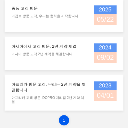
지 확인하십시오. 3. 질소 수준 점검 질소 가스 챔
비 수명에 직접적인 영향을 미칩니다. 1. 캐리어 무
버는 쿠션 및 동력 부스터 역할을 합니다. 압력이
게 매칭 가장 중요한 요소는 굴착기의 크기입니다.
중동 고객 방문
2025
낮으면 타격이 약해지고, 압력이 너무 높으면 피스
일반적인 규칙으로, 브레이커의 무게는 캐리어의
톤이 손상될 수 있습니다. 인증된 게이지 키트를 사
작동 무게의 약 10%에서 15% 정도여야 합니다.
이집트 방문 고객, 우리는 협력을 시작합니다
용하여 매주 가스 수준을 확인하십시오. 4. 유압 누
너무 무거운 브레이커는 장비를 넘어뜨릴 수 있고,
05/22
출 점검 호스 연결부와 하부 씰 영역을 주시하십시
너무 가벼운 브레이커는 필요한 충격 에너지가 부
오. 유압유는 시스템의 생명줄입니다. 오염이나 압
족할 것입니다. 2. 유압 유량 및 압력 이해 모든 유
력 강하는 내부 부품 마모로 이어질 수 있습니다.
압 브레이커는 오일 유량(LPM/GPM) 및 작동 압력
일관된 유지보수는 가동 중단 시간과 수리 비용을
(PSI/Bar)에 대한 특정 요구 사항을 가지고 있습니
줄입니다. 고품질 교체 부품 및 씰 키트를 보려면
다. 굴착기의 유압 출력이 브레이커의 정격보다 높
록브레이커 해머 카탈로그를 살펴보십시오.
으면 과열 및 씰 파손의 위험이 있습니다. 반대로,
유량이 부족하면 충격 속도가 느려집니다. 3. 용도
아시아에서 고객 방문, 2년 계약 체결
2024
별 선택 사이드 타입 브레이커:다용성이 중요한 트
렌칭 및 일반 건설에 이상적입니다. 탑 타입 브레이
아시아 방문 고객 2년 계약을 체결합니다
09/02
커:수직 철거 및 깊은 암반 파쇄에 가장 적합합니
다. 박스/사일런스 타입:소음 감소가 법적 요구 사
항인 도시 프로젝트에 필수적입니다. 저희 락브레
이커 해머에서는 귀하의 특정 프로젝트 요구에 맞
는 올바른 도구를 매칭하는 데 특화되어 있습니다.
맞춤형 호환성 평가를 위해 저희 엔지니어에게 문
의하십시오.
아프리카 방문 고객, 우리는 2년 계약을 체
2023
결합니다.
04/01
아프리카 고객 방문, DOPRO 대리점 2년 계약 체
결
1