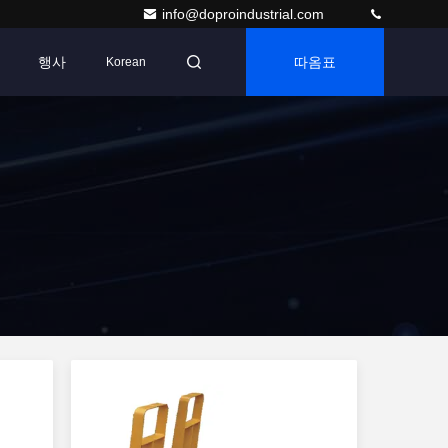
info@doproindustrial.com
행사
따옴표
Korean