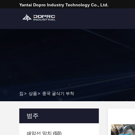
Yantai Dopro Industry Technology Co., Ltd.
집
>
상품
>
중국 굴삭기 부착
범주
쇄암선 망치
(68)