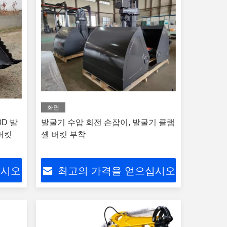
화면
0D 발
발굴기 수압 회전 손잡이, 발굴기 클램
버킷
셸 버킷 부착
십시오
최고의 가격을 얻으십시오