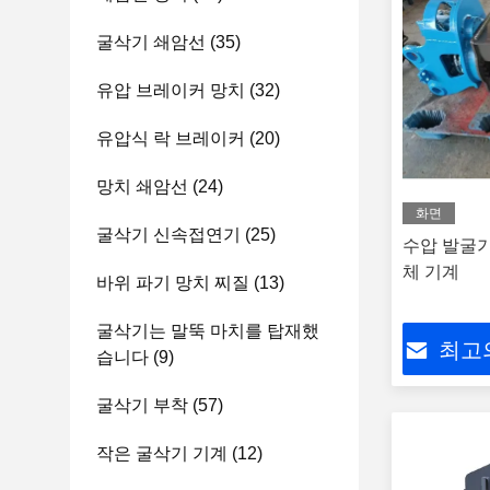
굴삭기 쇄암선
(35)
유압 브레이커 망치
(32)
유압식 락 브레이커
(20)
망치 쇄암선
(24)
화면
굴삭기 신속접연기
(25)
수압 발굴기
체 기계
바위 파기 망치 찌질
(13)
굴삭기는 말뚝 마치를 탑재했
최고
습니다
(9)
굴삭기 부착
(57)
작은 굴삭기 기계
(12)