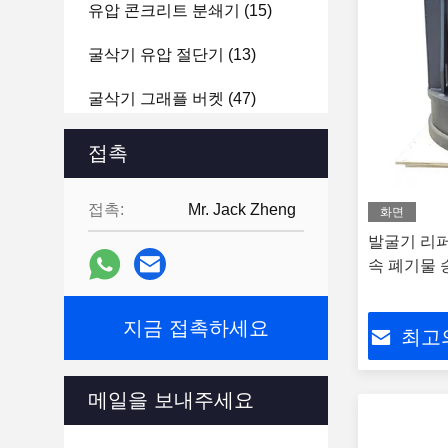
유압 콘크리트 분쇄기
(15)
굴삭기 유압 절단기
(13)
굴삭기 그래플 버켓
(47)
굴삭기 리퍼 부착
(16)
접촉
순수한 액체 폭발성 바위 망치
접촉:
Mr. Jack Zheng
(13)
화면
발굴기 리퍼
굴삭기는 진동 마치를 탑재했
속 폐기물 
습니다
(3)
수력 플레이트 콤팩터
(14)
지금 접촉하세요
최고
굴삭기 벽개 장치 부분
(33)
메일을 보내주세요