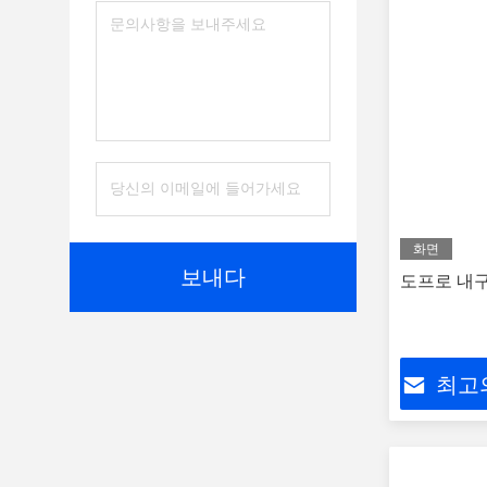
화면
보내다
도프로 내
최고