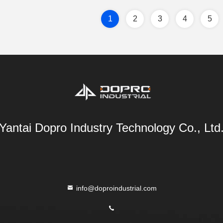
1
2
3
4
5
Yantai Dopro Industry Technology Co., Ltd
info@doproindustrial.com