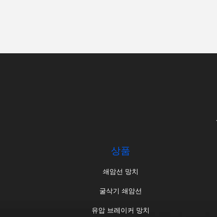
상품
쇄암선 망치
굴삭기 쇄암선
유압 브레이커 망치