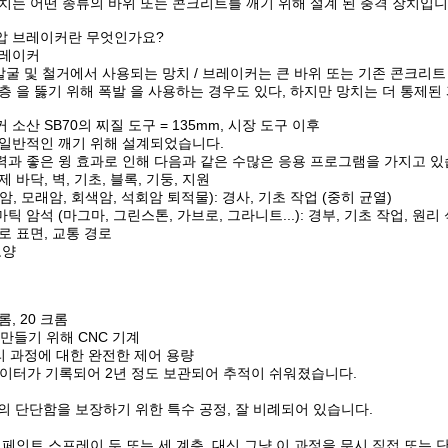
치는 어떤 종류의 바위 또는 콘크리트를 깨기 위해 설계 된 충격 장치입
압 브레이커란 무엇인가요?
브레이커
 발굴 및 철거에서 사용되는 망치 / 브레이커는 큰 바위 또는 기존 콘크리
층 을 뚫기 위해 폭발 을 사용하는 경우도 있다, 하지만 망치는 더 통제된
소산 SB70의 찌질 도구 = 135mm, 시장 도구 이후
 일반적인 깨기 위해 설계되었습니다.
과 좋은 윙 효과로 인해 다음과 같은 수많은 응용 프로그램을 가지고 있
 바닥, 벽, 기초, 블록, 기둥, 지원
암, 모래암, 회색암, 석회암 퇴적물): 경사, 기초 작업 (중히 균열)
 암석 (마그마, 그린스톤, 가브로, 그라니트...): 경부, 기초 작업, 원리
로 표면, 교통 경로
토양
롬, 20 크롬
 만들기 위해 CNC 기계
리 과정에 대한 완전한 제어 용량
데이터가 기록되어 2년 정도 보관되어 추적이 쉬워졌습니다.
끼의 단단함을 보장하기 위한 특수 공정, 잘 비례되어 있습니다.
페인트 스프레이 두 또는 세 계층, 대신 그냥 이 과정을 무시 직접 또는 