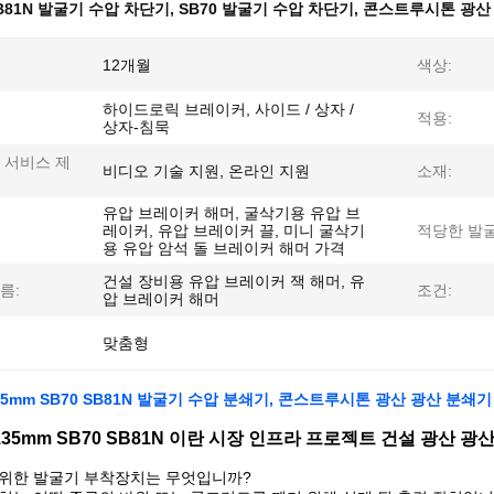
B81N 발굴기 수압 차단기
,
SB70 발굴기 수압 차단기
,
콘스트루시톤 광산
12개월
색상:
하이드로릭 브레이커, 사이드 / 상자 /
적용:
상자-침묵
 서비스 제
비디오 기술 지원, 온라인 지원
소재:
유압 브레이커 해머, 굴삭기용 유압 브
레이커, 유압 브레이커 끌, 미니 굴삭기
적당한 발굴
용 유압 암석 돌 브레이커 해머 가격
건설 장비용 유압 브레이커 잭 해머, 유
름:
조건:
압 브레이커 해머
맞춤형
35mm SB70 SB81N 발굴기 수압 분쇄기, 콘스트루시톤 광산 광산 분쇄기
135mm SB70 SB81N 이란 시장 인프라 프로젝트 건설 광산 광
 위한 발굴기 부착장치는 무엇입니까?