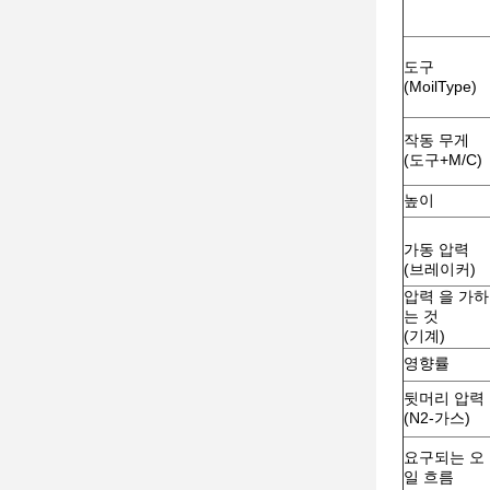
도구
(MoilType)
작동 무게
(도구+M/C)
높이
가동 압력
(브레이커)
압력 을 가하
는 것
(기계)
영향률
뒷머리 압력
(N2-가스)
요구되는 오
일 흐름