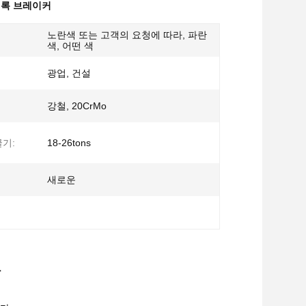
 록 브레이커
노란색 또는 고객의 요청에 따라, 파란
색, 어떤 색
광업, 건설
강철, 20CrMo
기:
18-26tons
새로운
산