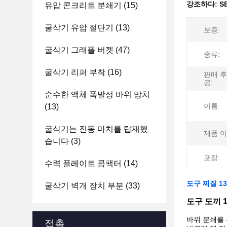
강조하다:
S
유압 콘크리트 분쇄기
(15)
굴삭기 유압 절단기
(13)
보증:
굴삭기 그래플 버켓
(47)
종류:
굴삭기 리퍼 부착
(16)
판매 후
공:
순수한 액체 폭발성 바위 망치
이름:
(13)
굴삭기는 진동 마치를 탑재했
제품 이
습니다
(3)
포장:
수력 플레이트 콤팩터
(14)
도구 찌질 1
굴삭기 벽개 장치 부분
(33)
도구 도끼 
바위 분쇄를
접촉