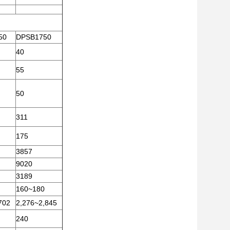
50
DPSB1750
40
55
50
311
175
3857
9020
3189
160~180
702
2,276~2,845
240