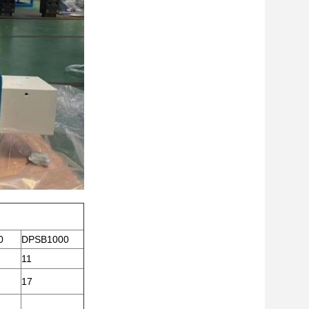
0
DPSB1000
11
17