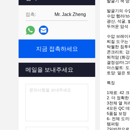
발굴기 잭 망
발굴기의 수
접촉:
Mr. Jack Zheng
수압 햄러/
광산, 석굴,
두꺼운 암석 
수압 브레이커 
찌질 도구는
탁월한 침투력
지금 접촉하세요
콘크리트: 강제
퇴적암 (화강
결정성/마그마틱
아스팔트: 도
메일을 보내주세요
토양: 얼은 
특징
1재료: 42 크
2. 더 정확한
3전체 열 처
4모든 QC 
5품질 보장
6- 전체 도
템퍼링
7일반적으로 