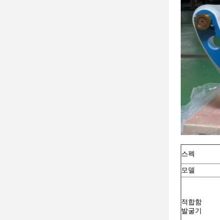
스펙
모델
적합함
발굴기