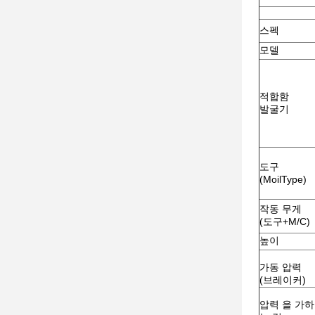
스펙
모델
적합함
발굴기
도구
(MoilType)
작동 무게
(도구+M/C)
높이
가동 압력
(브레이커)
압력 을 가하