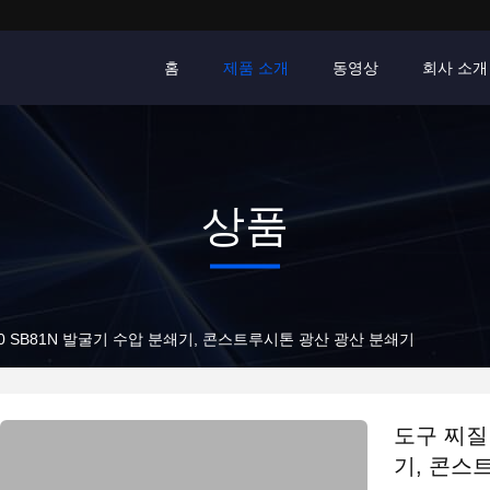
홈
제품 소개
동영상
회사 소개
상품
70 SB81N 발굴기 수압 분쇄기, 콘스트루시톤 광산 광산 분쇄기
도구 찌질 
기, 콘스