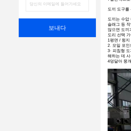
도끼 도구를
도끼는 수압 
슬래그 등 작
보내다
않으면 도끼
도리 선택 
1평면 / 윙
2. 모일 포
3· 피침형 
해하는 데 
4덩달아 뭉개