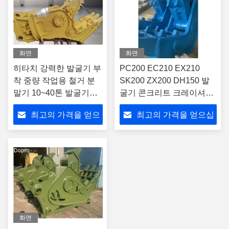
화면
화면
히타치 강력한 발굴기 부
PC200 EC210 EX210
착 중량 작업용 철거 분
SK200 ZX200 DH150 발
말기 10~40톤 발굴기용
굴기 콘크리트 크레이셔너
360° 회전형 수압 분말기
펄러라이저
최고의 가격을 얻으
최고의 가격을 얻으십
십시오
시오
화면