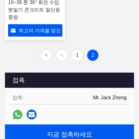
10~36 톤 36° 회전 수압
분말기 콘크리트 절단용
중량
최고의 가격을 얻으
십시오
1
2
접촉
접촉:
Mr. Jack Zheng
지금 접촉하세요