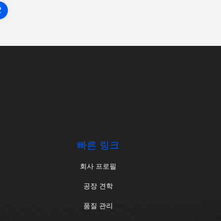
2
.
빠른 링크
회사 프로필
공장 견학
품질 관리