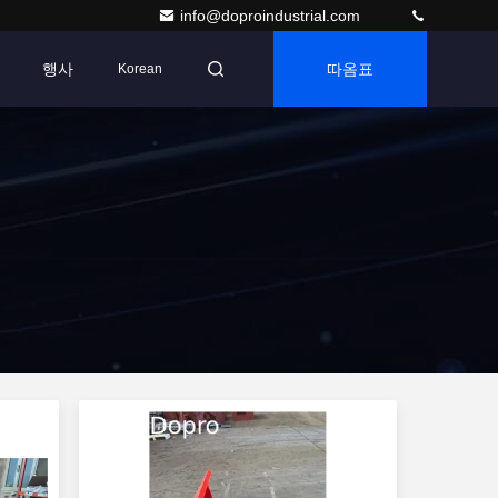
info@doproindustrial.com
행사
따옴표
Korean