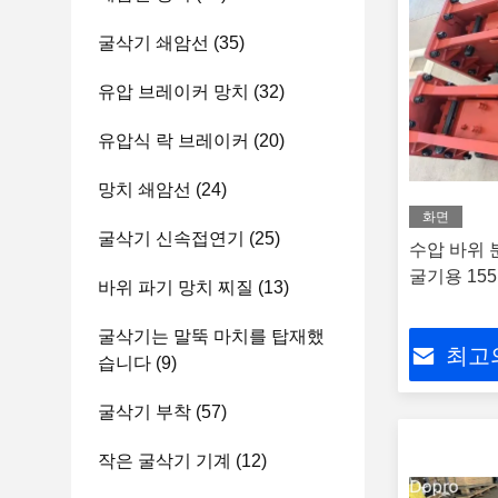
굴삭기 쇄암선
(35)
유압 브레이커 망치
(32)
유압식 락 브레이커
(20)
망치 쇄암선
(24)
화면
굴삭기 신속접연기
(25)
수압 바위 분
굴기용 15
바위 파기 망치 찌질
(13)
굴삭기는 말뚝 마치를 탑재했
최고
습니다
(9)
굴삭기 부착
(57)
작은 굴삭기 기계
(12)