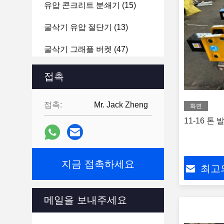
유압 콘크리트 분쇄기
(15)
굴삭기 유압 절단기
(13)
굴삭기 그래플 버켓
(47)
굴삭기 리퍼 부착
(16)
접촉
순수한 액체 폭발성 바위 망치
접촉:
Mr. Jack Zheng
(13)
화면
11-16 톤
굴삭기는 진동 마치를 탑재했
습니다
(3)
수력 플레이트 콤팩터
(14)
지금 접촉하세요
최고
굴삭기 벽개 장치 부분
(33)
메일을 보내주세요