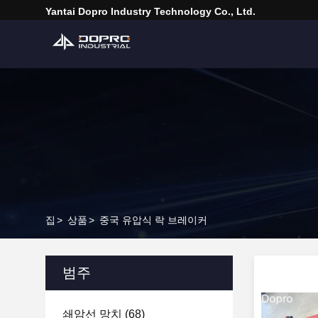
Yantai Dopro Industry Technology Co., Ltd.
집
>
상품
>
중국 유압식 락 브레이커
범주
쇄암선 망치
(68)