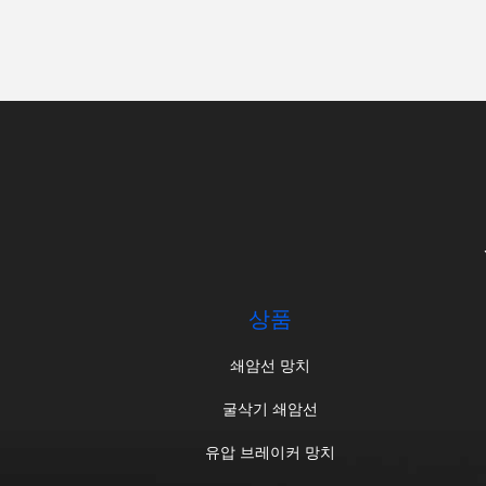
상품
쇄암선 망치
굴삭기 쇄암선
유압 브레이커 망치