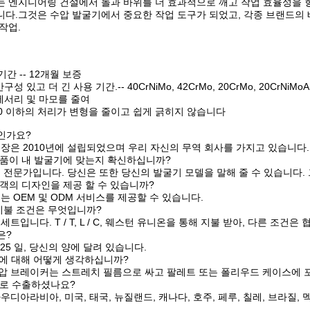
 엔지니어링 건설에서 돌과 바위를 더 효과적으로 깨고 작업 효율성을 향상
다.그것은 수압 발굴기에서 중요한 작업 도구가 되었고, 각종 브랜드의 배
작업.
기간 -- 12개월 보증
성 있고 더 긴 사용 기간.-- 40CrNiMo, 42CrMo, 20CrMo, 20CrNiMoA
세서리 및 마모를 줄여
 0 이하의 처리가 변형을 줄이고 쉽게 긁히지 않습니다
인가요?
 공장은 2010년에 설립되었으며 우리 자신의 무역 회사를 가지고 있습니다.
제품이 내 발굴기에 맞는지 확신하십니까?
리는 전문가입니다. 당신은 또한 당신의 발굴기 모델을 말해 줄 수 있습니다
고객의 디자인을 제공 할 수 있습니까?
우리는 OEM 및 ODM 서비스를 제공할 수 있습니다.
 지불 조건은 무엇입니까?
1 세트입니다. T / T, L / C, 웨스턴 유니온을 통해 지불 받아, 다른 조건은
은?
5-25 일, 당신의 양에 달려 있습니다.
지에 대해 어떻게 생각하십니까?
수압 브레이커는 스트레치 필름으로 싸고 팔레트 또는 폴리우드 케이스에 
라로 수출하셨나요?
 사우디아라비아, 미국, 태국, 뉴질랜드, 캐나다, 호주, 페루, 칠레, 브라질,