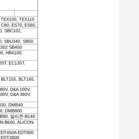
 TEX100, TEX110
C80, ES70, ES80,
0, SBC102,
, SBU340, SB50,
B302 SB450
0, HB4100,
0T, EC135T,
 BLT155, BLT165,
 80V, D&A 100V,
300V, D&A 360V,
MB30, DMB40
0, DMB800
B90, 알리콘-B140
N-B600, ALICON-
EDT450A EDT800
 EDT3000