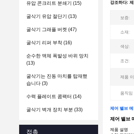
강조하다:
제
유압 콘크리트 분쇄기
(15)
굴삭기 유압 절단기
(13)
보증:
굴삭기 그래플 버켓
(47)
소재:
굴삭기 리퍼 부착
(16)
색상:
순수한 액체 폭발성 바위 망치
조건:
(13)
굴삭기는 진동 마치를 탑재했
제품 이
습니다
(3)
움직임 
수력 플레이트 콤팩터
(14)
제어 밸브 메
굴삭기 벽개 장치 부분
(33)
제어 밸브 
제품 설명
접촉