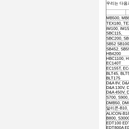
우리는 다음
MB500, MB8
TEX180, TE
IM100, IM15
SBC115,
SBC200, SB
SB52 SB100
SB452, SB5
HB4200
HBC1100, H
EC140T
EC155T, EC
BLT45, BLT5
BLT175
D&A 8V, D&A
D&A 130V, D
D&A 450V, 
S700, S900
DMB50, DM
알리콘-B10,
ALICON-B18
B800, S300
EDT100 ED
EDT800A E