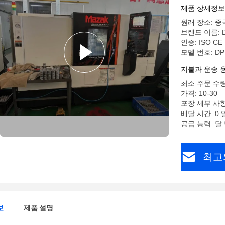
miainbo
제품 상세정보
원래 장소: 중
브랜드 이름: D
인증: ISO CE
모델 번호: DP
지불과 운송 
최소 주문 수량
가격: 10-30
포장 세부 사항
배달 시간: 0 
공급 능력: 달 
최고
보
제품 설명