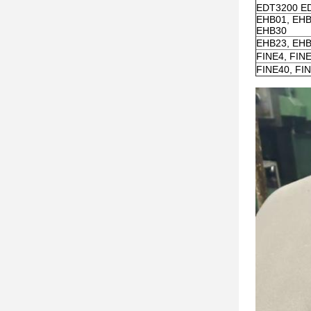
EDT3200 E
EHB01, EHB
EHB30
EHB23, EHB
FINE4, FINE
FINE40, FIN