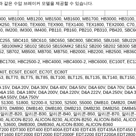
과 같은 수압 브레이커 모델을 제공할 수 있습니다.
00, MB1000, MB1200, MB1500, MB1600, MB1700, HB3000, HB3100,
X250, TEX400, TEX600, TEX900, TEX1400, TEX1800, TEX2000, C70, 
0, IM200, IM300, IM400, PB110, PB160, PB210, PB310, PB420, SBC6
C255, SBC410, SBC610, SBC650, SBC800, SBC850, SBU160, SBU220
 SB100MK2 SB102 SB150 SB150MK2 SB152 SB200 SB202 SB300 S
52, SB702, MB500, MB700, MB750, HB2000, HB2200, HB2500, HB360
BC1700, HBC2500-2, HBC4000, HBC4000-2, HBC6000, EC100T, EC12
40T, EC50T, EC60T, EC70T, EC80T
3, BLT70, BLT75, BLT85, BLT100, BLT125, BLT135, BLT140, BLT150,
 15V, D&A 20V, D&A 30V, D&A 40V, D&A 50V, D&A 60V, D&A 70V, D&A
&A 150, D&A 180V, D&A 200V, D&A 220V, D&A 222V, D&A 250V, D&A 
D&A 550V, D&A 750V
, S1300, S1800, S2200-II, S2300, S2500, S5000, DMB10, DMB20, D
B70, DMB90, DMB140, DMB180, DMB210, DMB230, DMB250, DMB45
 알리콘-B20, 알리콘-B30, 알리콘-B40, 알리콘-B50, 알리콘-B70, 알리콘-
0, ALICON-B210, ALICON-B230, ALICON-B250, ALICON-B450, ALICO
0, S3600, DMB300, DMB360, ALICON-B300, ALICON-B360
T200 EDT300 EDT400 EDT400A EDT430 EDT435 EDT435A EDT450 
DT1600 EDT2000 EDT2000 EDT2000F EDT2200 EDT2200A EDT2800