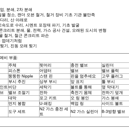
광업, 분쇄, 2차 분쇄
헐물 청소, 캔더 오븐 철거, 철거 장비 기초 기관 불만족
 다리, 산 아래로
고속도로 수리, 시멘트 포장재 파기, 기초 발굴
 콘크리트 분쇄, 물, 전력, 가스 공사 건설, 오래된 도시의 변형
건물 철거, 철근 콘크리트 파손
은 껍데기처럼
 찢기, 진동 모래 찢기
예비 부품:
주체
뒷머리
충전 밸브
실린더
피스톤
어댑터
밸브
밸브 플럭
뚱뚱한 Nipple
스탠 핀
핀을 멈추세요
고무 플러그
부시 추진
상부 부시
앞 표지
툴 부시
포인트
비단
세탁기
볼트를 통해
옆 막대기
밸브
밸브 조절기
전하
축전기 몸체
전하기 덮개
대막
포고 키트
오 링 봉인
가스 봉쇄
먼지 봉합
U-패킹
백업 링
사이드 볼트
N2 가스 충전 세
도구 세트
N2 가스 실린더
B-3방향 밸브
트