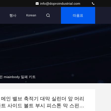
info@doproindustrial.com
행사
따옴표
Korean
miainbody 밀폐 키트
 메인 밸브 축적기 대막 실린더 앞 머리
볼트 사이드 볼트 부시 피스톤 막 스핀