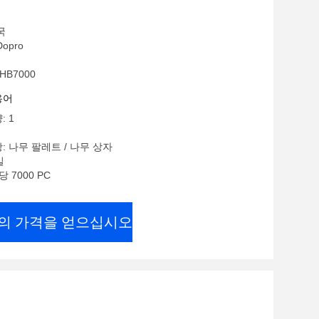
dy 밀폐 키트
국
opro
HB7000
용어
: 1
: 나무 팔레트 / 나무 상자
일
당 7000 PC
의 가격을 얻으십시오