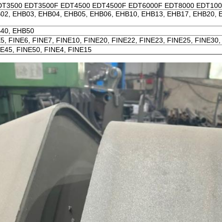
DT3500 EDT3500F EDT4500 EDT4500F EDT6000F EDT8000 EDT100
02, EHB03, EHB04, EHB05, EHB06, EHB10, EHB13, EHB17, EHB20, 
40, EHB50
5, FINE6, FINE7, FINE10, FINE20, FINE22, FINE23, FINE25, FINE30,
E45, FINE50, FINE4, FINE15