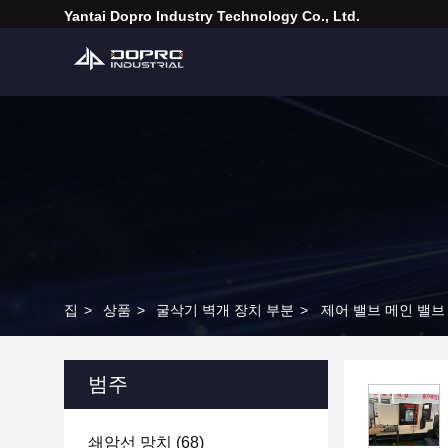
Yantai Dopro Industry Technology Co., Ltd.
집
>
상품
>
굴삭기 벽개 장치 부분
>
제어 밸브 메인 밸브 
범주
쇄암선 망치
(68)