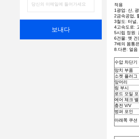
적용
1광업: 산, 
2금속공업, 
3철도: 터널,
4고속도로: 
보내다
5시립 정원:
6건물: 옛 
7배의 몸통
8.다른: 얼음
수압 차단기 
망치 부품
소켓 플러그
앞머리
링 부시
로드 모일 
에어 체크 
충전 V/V
벙퍼 포인
아래쪽 쿠션