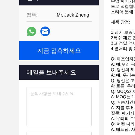
수압 파기기는
도로 적합합니
스티어 분쇄 
접촉:
Mr. Jack Zheng
제품 장점:
1.장기 보증 
2특수 재료:간구
3고 정밀 액
4.열처리 및
지금 접촉하세요
Q: 제조업자
A: 예,우리
Q: 당신의 
메일을 보내주세요
A: 예, 우
Q: 당신은 
A: 물론, 
Q: MOQ와
A: MOQ는 
Q: 배송시간
A: 지불 후 
질문: 패키
A: 우리의 
Q: 어떤 나
A: 베트남,