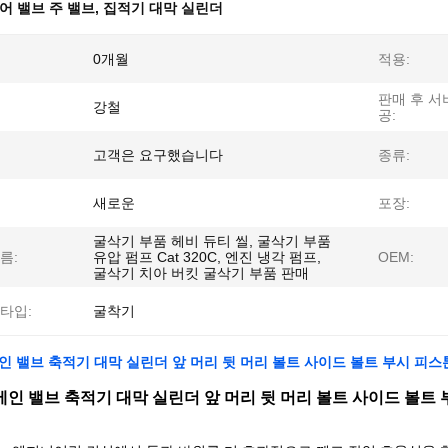
어 밸브 주 밸브
,
집적기 대막 실린더
0개월
적용:
판매 후 서
강철
공:
고객은 요구했습니다
종류:
새로운
포장:
굴삭기 부품 헤비 듀티 씰, 굴삭기 부품
름:
유압 펌프 Cat 320C, 엔진 냉각 펌프,
OEM:
굴삭기 치아 버킷 굴삭기 부품 판매
타입:
굴착기
인 밸브 축적기 대막 실린더 앞 머리 뒷 머리 볼트 사이드 볼트 부시 피스톤 
메인 밸브 축적기 대막 실린더 앞 머리 뒷 머리 볼트 사이드 볼트 부시