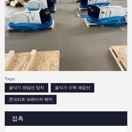
Tags:
굴삭기 쇄암선 망치
굴삭기 수력 쇄암선
콘크리트 브레이커 해머
접촉