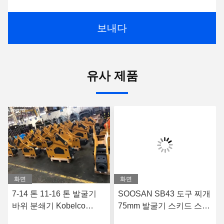
보내다
유사 제품
화면
화면
7-14 톤 11-16 톤 발굴기
SOOSAN SB43 도구 찌개
바위 분쇄기 Kobelco
75mm 발굴기 스키드 스티
SK70에 내구성
어 로더를 위한 바위 하이