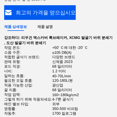
최고의 가격을 얻으십시오
제품 상세정보
제품 설명
강조하다:
리우건 엑스카버 록브레이커
,
XCMG 발굴기 바위 분쇄기
,
도산 발굴기 바위 분쇄기
작업 온도:
+50' Ｃ에 대한 -20' Ｃ
소음 수준:
≤105 DB(A)
적합한 굴삭기 브랜드:
다양한 브랜드
판매 유형:
신제품 2023
로드 직경:
68 밀리미터
너비:
1.2 미터
일하는 흐름:
40-70L/min
필요한 오일 흐름:
120-180L/분
적용 가능한 산업:
광산업
끌 지름:
68 밀리미터
작업 압력:
160~180kg/cm2
그렇게 하기 위해 적용되세요:
4-7톤 굴삭기
메인 밸브 타입:
외부
영향률:
350-500 비피텀
작동추:
1700 킬로그램