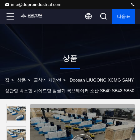
info@doproindustrial.com
따옴표
상품
집
>
상품
>
굴삭기 쇄암선
>
Doosan LIUGONG XCMG SANY
상단형 박스형 사이드형 발굴기 록브레이커 소산 SB40 SB43 SB50