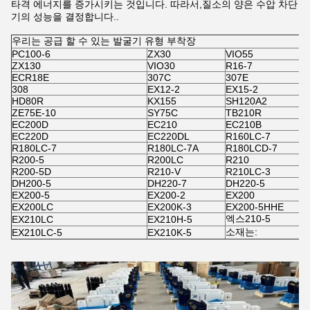
타격 에너지를 증가시키는 것입니다. 따라서,질소의 양은 수압 차단
기의 성능을 결정합니다..
우리는 공급 할 수 있는 발굴기 유형 부착장
PC100-6
ZX30
VIO55
C
ZX130
VIO30
R16-7
R
ECR18E
307C
307E
3
308
EX12-2
EX15-2
HD80R
KX155
SH120A2
Z
ZE75E-10
SY75C
TB210R
E
EC200D
EC210
EC210B
E
EC220D
EC220DL
R160LC-7
R
R180LC-7
R180LC-7A
R180LCD-7
R
R200-5
R200LC
R210
R
R200-5D
R210-V
R210LC-3
R
DH200-5
DH220-7
DH220-5
D
EX200-5
EX200-2
EX200
D
EX200LC
EX200K-3
EX200-5HHE
E
엑스210-5
EX210LC
EX210H-5
E
소재는:
EX210LC-5
EX210K-5