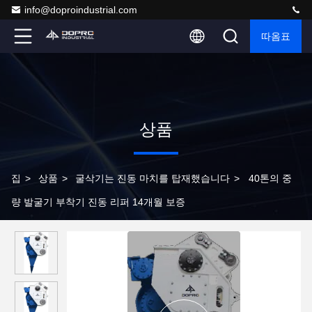
info@doproindustrial.com
따옴표
상품
집
>
상품
>
굴삭기는 진동 마치를 탑재했습니다
>
40톤의 중
량 발굴기 부착기 진동 리퍼 14개월 보증