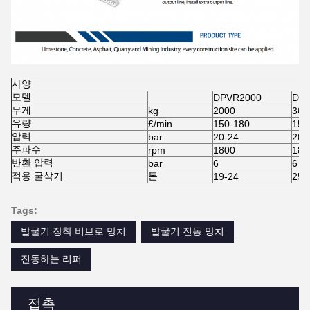
사양
모델
DPVR2000
DP
무게
kg
2000
300
유량
£/min
150-180
150
압력
bar
20-24
20-
주파수
rpm
1800
180
반환 압력
bar
6
6
적용 굴삭기
톤
19-24
25-
Tags:
발굴기 장착 비브로 망치
발굴기 진동 망치
진동하는 리퍼
접촉