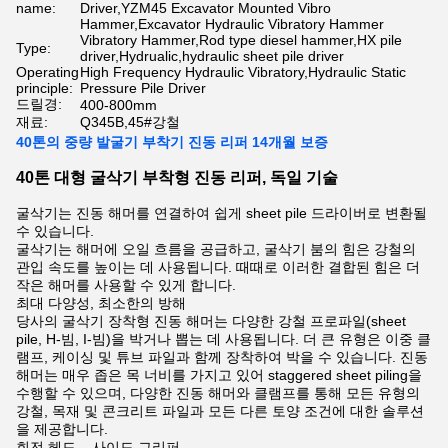
name:
Driver,YZM45 Excavator Mounted Vibro
Hammer,Excavator Hydraulic Vibratory Hammer
Vibratory Hammer,Rod type diesel hammer,HX pile
Type:
driver,Hydrualic,hydraulic sheet pile driver
Operating
High Frequency Hydraulic Vibratory,Hydraulic Static
principle:
Pressure Pile Driver
드릴경:
400-800mm
재료:
Q345B,45#강철
40톤의 중량 발굴기 부착기 진동 리퍼 14개월 보증
40톤 대형 굴삭기 부착형 진동 리퍼, 독일 기술
굴삭기는 진동 해머를 연결하여 쉽게 sheet pile 드라이버로 변환될
수 있습니다.
굴삭기는 해머에 오일 흐름을 공급하고, 굴삭기 붐의 힘은 강철의
관입 속도를 높이는 데 사용됩니다. 때때로 이러한 결합된 힘은 더
작은 해머를 사용할 수 있게 합니다.
최대 다양성, 최소한의 방해
당사의 굴삭기 장착형 진동 해머는 다양한 강철 프로파일(sheet
pile, H-빔, I-빔)을 박거나 뽑는 데 사용됩니다. 더 큰 유형은 이중 클
램프, 케이싱 및 튜브 파일과 함께 장착하여 박을 수 있습니다. 진동
해머는 매우 좁은 목 너비를 가지고 있어 staggered sheet piling을
수행할 수 있으며, 다양한 진동 해머와 클램프를 통해 모든 유형의
강철, 목재 및 콘크리트 파일과 모든 다른 토양 조건에 대한 솔루션
을 제공합니다.
회전 헤드 – 사이드 그리퍼