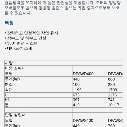
클램핑력을 유지하여 더 높은 안전성을 제공합니다. 모터의 양방향
오버플로우 밸브와 양방향 밸런스 밸브는 유압 충격으로부터 보호
할 수 있습니다.
특징
• 강력하고 안정적인 작업 유지
• 상수도 및 하수도 건설
• 360° 회전 시스템
• 내마모성 소재
사양
이중 실린더
모델
DPAWD400
DPAWD60
무게(kg)
440
880
최소
100
280
최대
1196
1709
H
675
1175
H1
397
741
톤
4~9
10~17
단일 실린더
모델
DPAWS400
DPAWS60
무게(kg)
440
760