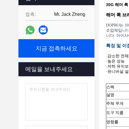
30G 해머 
접촉:
Mr. Jack Zheng
해머 록 브
DOPRO는 
조업체입니다
니다. 아이사
특징 및 이
지금 접촉하세요
·감소한 전체
·높은 성능
·저하 유지보
메일을 보내주세요
·유니버설 
스펙
설명
주체 무게
도구 지름
영향률