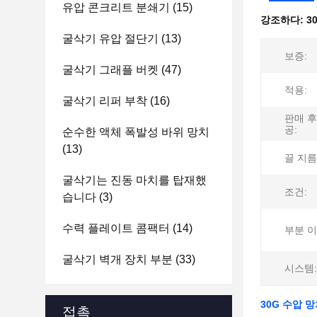
유압 콘크리트 분쇄기
(15)
강조하다:
3
굴삭기 유압 절단기
(13)
보증:
굴삭기 그래플 버켓
(47)
적용:
굴삭기 리퍼 부착
(16)
판매 후
공:
순수한 액체 폭발성 바위 망치
(13)
끌 지름
굴삭기는 진동 마치를 탑재했
조건:
습니다
(3)
수력 플레이트 콤팩터
(14)
부분 이
굴삭기 벽개 장치 부분
(33)
시스템:
30G 수압 망
접촉