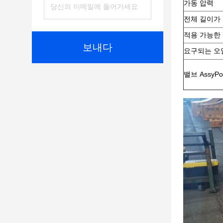
가동 압력
전체 길이가
적용 가능한
보내다
요구되는 오
밸브 AssyPos