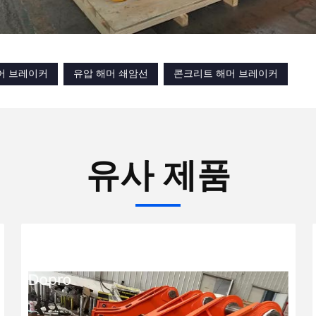
어 브레이커
유압 해머 쇄암선
콘크리트 해머 브레이커
유사 제품