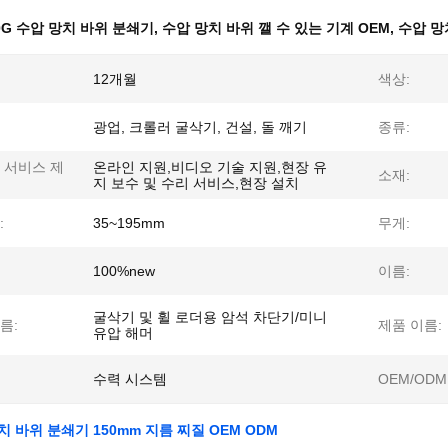
0G 수압 망치 바위 분쇄기
,
수압 망치 바위 깰 수 있는 기계 OEM
,
수압 망
12개월
색상:
광업, 크롤러 굴삭기, 건설, 돌 깨기
종류:
 서비스 제
온라인 지원,비디오 기술 지원,현장 유
소재:
지 보수 및 수리 서비스,현장 설치
:
35~195mm
무게:
100%new
이름:
굴삭기 및 휠 로더용 암석 차단기/미니
름:
제품 이름:
유압 해머
수력 시스템
OEM/ODM
치 바위 분쇄기 150mm 지름 찌질 OEM ODM