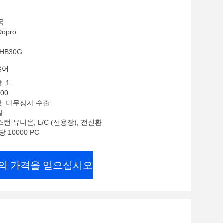
국
opro
HB30G
용어
: 1
000
항: 나무상자 수출
일
턴 유니온, L/C (신용장), 전신환
 10000 PC
의 가격을 얻으십시오