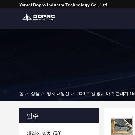
Yantai Dopro Industry Technology Co., Ltd.
집
>
상품
>
망치 쇄암선
>
30G 수압 망치 바위 분쇄기 15
범주
쇄암선 망치
(68)