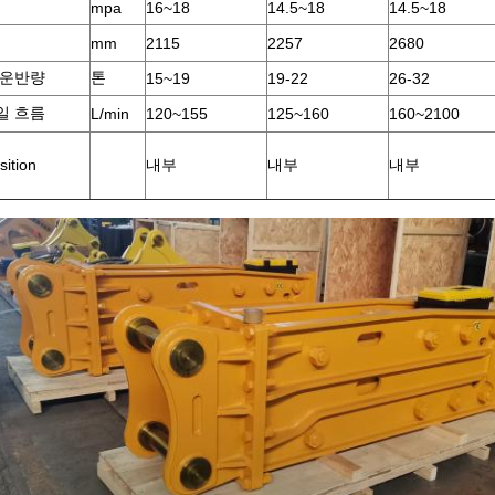
mpa
16~18
14.5~18
14.5~18
mm
2115
2257
2680
 운반량
톤
15~19
19-22
26-32
일 흐름
L/min
120~155
125~160
160~2100
ition
내부
내부
내부